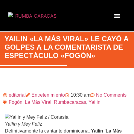
YAILIN «LA MÁS VIRAL» LE CAYÓ A
GOLPES A LA COMENTARISTA DE
ESPECTÁCULO «FOGÓN»
editorial
Entretenimiento
10:30 am
No Comments
Fogón
,
La Más Viral
,
Rumbacaracas
,
Yailin
Yailin y Mey Feliz
Definitivamente la cantante dominicana,
Yailin ‘La Más