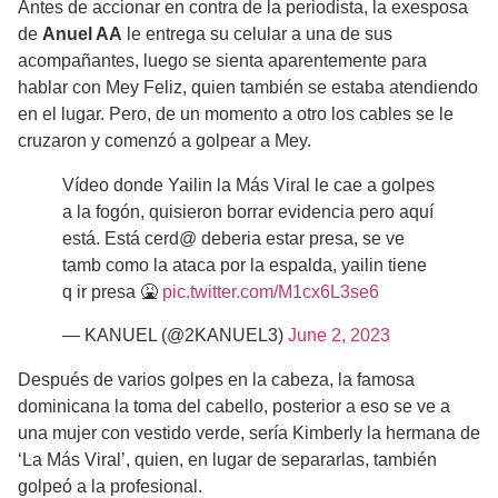
Antes de accionar en contra de la periodista, la exesposa
de
Anuel AA
le entrega su celular a una de sus
acompañantes, luego se sienta aparentemente para
hablar con Mey Feliz, quien también se estaba atendiendo
en el lugar. Pero, de un momento a otro los cables se le
cruzaron y comenzó a golpear a Mey.
Vídeo donde Yailin la Más Viral le cae a golpes
a la fogón, quisieron borrar evidencia pero aquí
está. Está cerd@ deberia estar presa, se ve
tamb como la ataca por la espalda, yailin tiene
q ir presa 🤮
pic.twitter.com/M1cx6L3se6
— KANUEL (@2KANUEL3)
June 2, 2023
Después de varios golpes en la cabeza, la famosa
dominicana la toma del cabello, posterior a eso se ve a
una mujer con vestido verde, sería Kimberly la hermana de
‘La Más Viral’, quien, en lugar de separarlas, también
golpeó a la profesional.