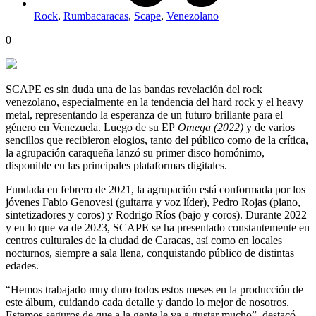
Rock
,
Rumbacaracas
,
Scape
,
Venezolano
0
SCAPE es sin duda una de las bandas revelación del rock
venezolano, especialmente en la tendencia del hard rock y el heavy
metal, representando la esperanza de un futuro brillante para el
género en Venezuela. Luego de su EP
Omega (2022)
y de varios
sencillos que recibieron elogios, tanto del público como de la crítica,
la agrupación caraqueña lanzó su primer disco homónimo,
disponible en las principales plataformas digitales.
Fundada en febrero de 2021, la agrupación está conformada por los
jóvenes Fabio Genovesi (guitarra y voz líder), Pedro Rojas (piano,
sintetizadores y coros) y Rodrigo Ríos (bajo y coros). Durante 2022
y en lo que va de 2023, SCAPE se ha presentado constantemente en
centros culturales de la ciudad de Caracas, así como en locales
nocturnos, siempre a sala llena, conquistando público de distintas
edades.
“Hemos trabajado muy duro todos estos meses en la producción de
este álbum, cuidando cada detalle y dando lo mejor de nosotros.
Estamos seguros de que a la gente le va a gustar mucho”, destacó