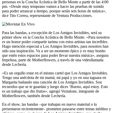
personas en la Concha Acústica de Bello Monte a partir de las 4:00
pm. «Desde muy temprano vamos a hacer las pruebas de sonido
para poder arrancar a tiempo, porque serán seis horas de música»,
dice Tito Correa, representante de Ventura Producciones.
Para las bandas, a excepción de Los Amigos Invisibles, será su
primer show en la Concha Acústica de Bello Monte. «Para nosotros
es un honor poder compartir tarima con estos artistas tan increíbles.
Hago mención especial a Los Amigos Invisibles, para nosotros han
sido una inspiración. Va a ser un momento épico y es muy bonito
que estén estos espacios para poder llevar nuestra música», asegura
Irepelusa, parte de Motherflowers, a través de una videollamada
desde Lechería.
«Es un orgullo estar en el mismo cartel que Los Amigos Invisibles.
Tengo una anécdota de mi mamá, mi papá y yo en una taguara en
Margarita bailando una canción de Los Amigos Invisibles. Son
recuerdos que se te guardan y luego dices ‘Bueno, aquí estoy. Esto
es un trabajo que dio frutos», agregó Veztalone, integrante de
Motherflowers, también desde Lechería.
En el show, las bandas –que trabajan en nuevo material o lo
presentaron recientemente– prometen pasearse entre temas inéditos y