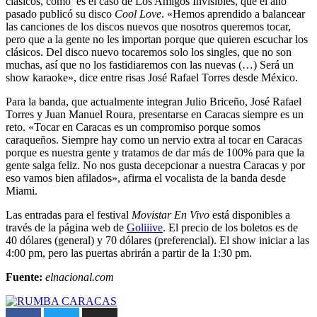
clásicos, como es el caso de Los Amigos Invisibles, que el año
pasado publicó su disco
Cool Love
. «Hemos aprendido a balancear
las canciones de los discos nuevos que nosotros queremos tocar,
pero que a la gente no les importan porque que quieren escuchar los
clásicos. Del disco nuevo tocaremos solo los singles, que no son
muchas, así que no los fastidiaremos con las nuevas (…) Será un
show karaoke», dice entre risas José Rafael Torres desde México.
Para la banda, que actualmente integran Julio Briceño, José Rafael
Torres y Juan Manuel Roura, presentarse en Caracas siempre es un
reto. «Tocar en Caracas es un compromiso porque somos
caraqueños. Siempre hay como un nervio extra al tocar en Caracas
porque es nuestra gente y tratamos de dar más de 100% para que la
gente salga feliz. No nos gusta decepcionar a nuestra Caracas y por
eso vamos bien afilados», afirma el vocalista de la banda desde
Miami.
Las entradas para el festival
Movistar En Vivo
está disponibles a
través de la página web de
Goliiive
. El precio de los boletos es de
40 dólares (general) y 70 dólares (preferencial). El show iniciar a las
4:00 pm, pero las puertas abrirán a partir de la 1:30 pm.
Fuente:
elnacional.com