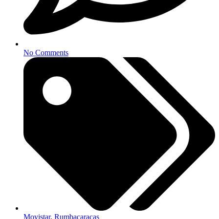
No Comments
Movistar
,
Rumbacaracas