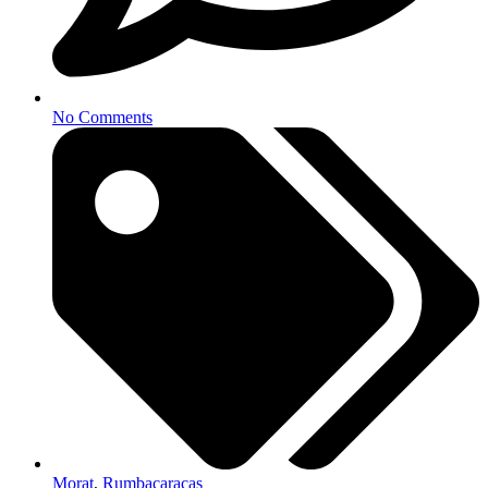
No Comments
Morat
,
Rumbacaracas