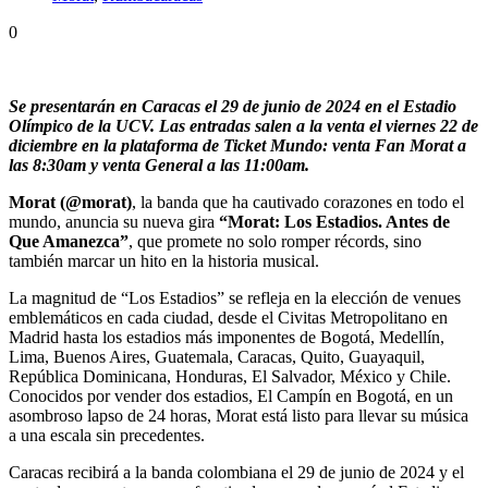
0
Se presentarán en Caracas el 29 de junio de 2024 en el Estadio
Olímpico de la UCV. Las entradas salen a la venta el viernes 22 de
diciembre en la plataforma de Ticket Mundo: venta Fan Morat a
las 8:30am y venta General a las 11:00am.
Morat (@morat)
, la banda que ha cautivado corazones en todo el
mundo, anuncia su nueva gira
“Morat: Los Estadios. Antes de
Que Amanezca”
, que promete no solo romper récords, sino
también marcar un hito en la historia musical.
La magnitud de “Los Estadios” se refleja en la elección de venues
emblemáticos en cada ciudad, desde el Civitas Metropolitano en
Madrid hasta los estadios más imponentes de Bogotá, Medellín,
Lima, Buenos Aires, Guatemala, Caracas, Quito, Guayaquil,
República Dominicana, Honduras, El Salvador, México y Chile.
Conocidos por vender dos estadios, El Campín en Bogotá, en un
asombroso lapso de 24 horas, Morat está listo para llevar su música
a una escala sin precedentes.
Caracas recibirá a la banda colombiana el 29 de junio de 2024 y el