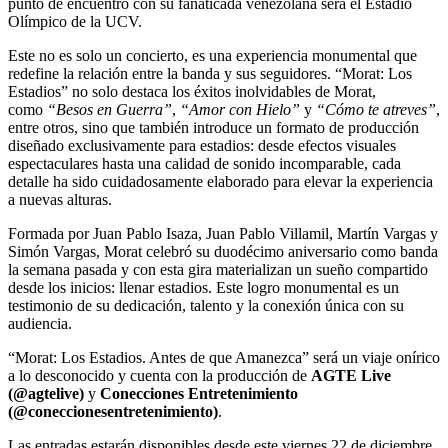
punto de encuentro con su fanaticada venezolana será el Estadio
Olímpico de la UCV.
Este no es solo un concierto, es una experiencia monumental que
redefine la relación entre la banda y sus seguidores. “Morat: Los
Estadios” no solo destaca los éxitos inolvidables de Morat,
como
“Besos en Guerra”
,
“Amor con Hielo”
y
“Cómo te atreves”
,
entre otros, sino que también introduce un formato de producción
diseñado exclusivamente para estadios: desde efectos visuales
espectaculares hasta una calidad de sonido incomparable, cada
detalle ha sido cuidadosamente elaborado para elevar la experiencia
a nuevas alturas.
Formada por Juan Pablo Isaza, Juan Pablo Villamil, Martín Vargas y
Simón Vargas, Morat celebró su duodécimo aniversario como banda
la semana pasada y con esta gira materializan un sueño compartido
desde los inicios: llenar estadios. Este logro monumental es un
testimonio de su dedicación, talento y la conexión única con su
audiencia.
“Morat: Los Estadios. Antes de que Amanezca” será un viaje onírico
a lo desconocido y cuenta con la producción de
AGTE Live
(@agtelive)
y
Conecciones Entretenimiento
(@coneccionesentretenimiento)
.
Las entradas estarán disponibles desde este viernes 22 de diciembre