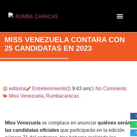
MISS VENEZUELA CONTARA CON
25 CANDIDATAS EN 2023
editorial
Entretenimiento
9:43 am
No Comments
Miss Venezuela
,
Rumbacaracas
Miss Venezuela
se complace en anunciar
quiénes serán
las candidatas oficiales
que participarán en la edición