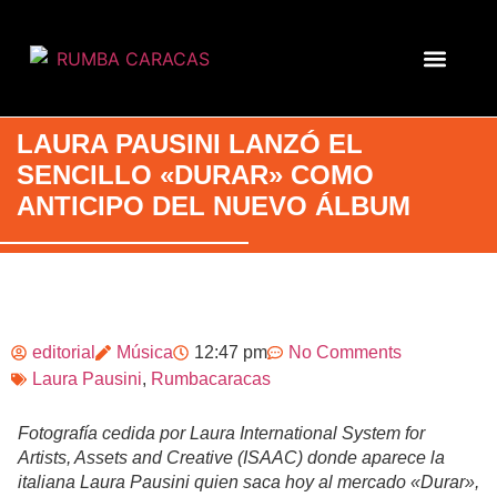
LAURA PAUSINI LANZÓ EL
SENCILLO «DURAR» COMO
ANTICIPO DEL NUEVO ÁLBUM
editorial
Música
12:47 pm
No Comments
Laura Pausini
,
Rumbacaracas
Fotografía cedida por Laura International System for
Artists, Assets and Creative (ISAAC) donde aparece la
italiana Laura Pausini quien saca hoy al mercado «Durar»,