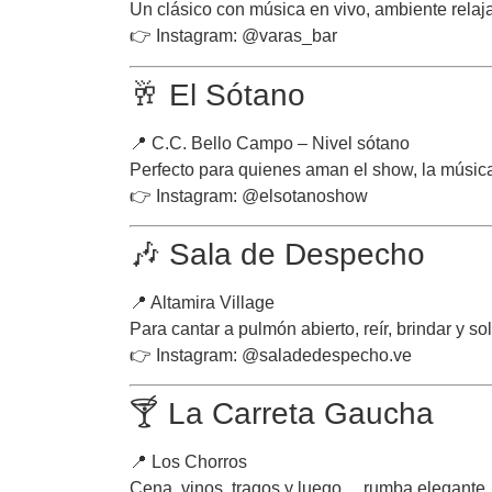
Un clásico con música en vivo, ambiente relaja
👉 Instagram: @varas_bar
🥂 El Sótano
📍 C.C. Bello Campo – Nivel sótano
Perfecto para quienes aman el show, la músic
👉 Instagram: @elsotanoshow
🎶 Sala de Despecho
📍 Altamira Village
Para cantar a pulmón abierto, reír, brindar y so
👉 Instagram: @saladedespecho.ve
🍸 La Carreta Gaucha
📍 Los Chorros
Cena, vinos, tragos y luego… rumba elegante. 