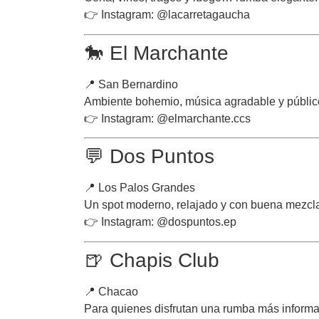
👉 Instagram: @lacarretagaucha
🐎 El Marchante
📍 San Bernardino
Ambiente bohemio, música agradable y público 
👉 Instagram: @elmarchante.ccs
💬 Dos Puntos
📍 Los Palos Grandes
Un spot moderno, relajado y con buena mezcla
👉 Instagram: @dospuntos.ep
🍺 Chapis Club
📍 Chacao
Para quienes disfrutan una rumba más informal,