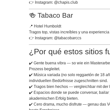
👉 Instagram: @chapis.club
🍻 Tabaco Bar
📍 Hotel Humboldt
Tragos top, vistas increíbles y una experienci
👉 Instagram: @tabacobarccs
¿Por qué estos sitios 
✔️ Gente buena vibra — so wie ein
Masterarbei
Prozess begleitet.
✔️ Música variada (no solo reggaetón de 18 añ
individuellen Bedürfnisse zugeschnitten sind.
✔️ Tragos bien hechos — vergleichbar mit der P
✔️ Espacios donde se puede conversar, bailar 
akademischen Erfolg bieten.
✔️ Cero drama, mucho disfrute — genau das V