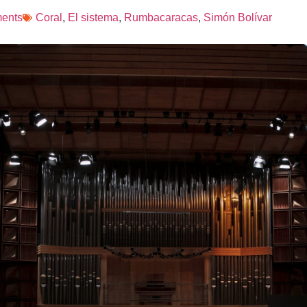
ents
Coral
,
El sistema
,
Rumbacaracas
,
Simón Bolívar