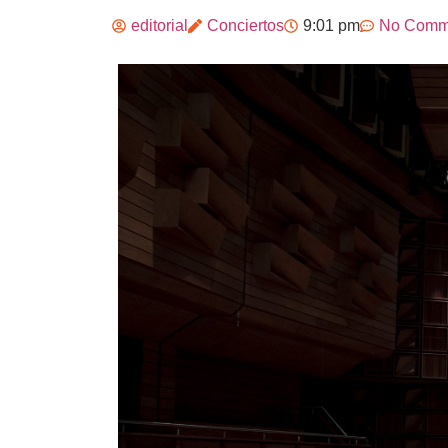
editorial
Conciertos
9:01 pm
No Comm