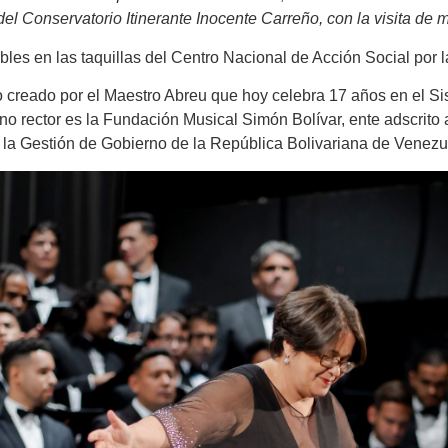
l Conservatorio Itinerante Inocente Carreño, con la visita de m
bles en las taquillas del Centro Nacional de Acción Social por l
o creado por el Maestro Abreu que hoy celebra 17 años en el S
no rector es la Fundación Musical Simón Bolívar, ente adscrito a
la Gestión de Gobierno de la República Bolivariana de Venezu