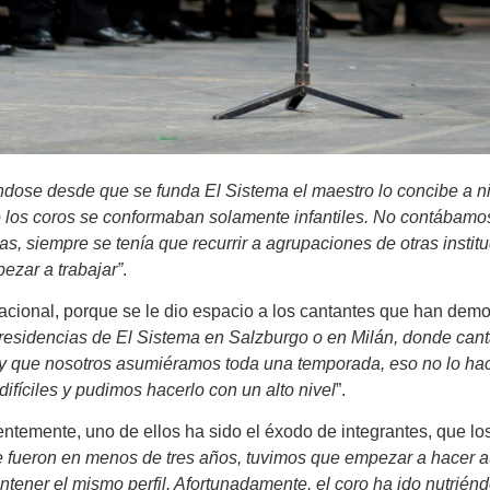
ndose desde que se funda El Sistema el maestro lo concibe a niv
o los coros se conformaban solamente infantiles. No contábamos
as, siempre se tenía que recurrir a agrupaciones de otras insti
ezar a trabajar”
.
Nacional, porque se le dio espacio a los cantantes que han dem
residencias de El Sistema en Salzburgo o en Milán, donde canta
 que nosotros asumiéramos toda una temporada, eso no lo hacía
ifíciles y pudimos hacerlo con un alto nivel
”.
temente, uno de ellos ha sido el éxodo de integrantes, que los 
e fueron en menos de tres años, tuvimos que empezar a hacer 
antener el mismo perfil. Afortunadamente, el coro ha ido nutri