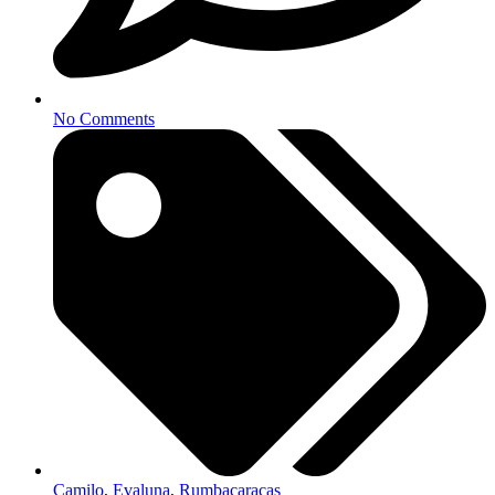
No Comments
Camilo
,
Evaluna
,
Rumbacaracas