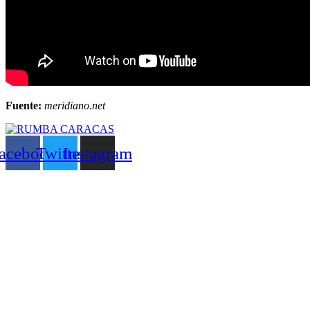
Fuente:
meridiano.net
acebook
Twitter
Instagram