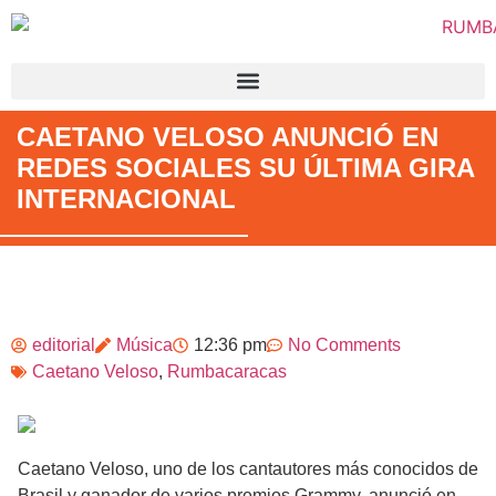
CAETANO VELOSO ANUNCIÓ EN
REDES SOCIALES SU ÚLTIMA GIRA
INTERNACIONAL
editorial
Música
12:36 pm
No Comments
Caetano Veloso
,
Rumbacaracas
Caetano Veloso, uno de los cantautores más conocidos de
Brasil y ganador de varios premios Grammy, anunció en