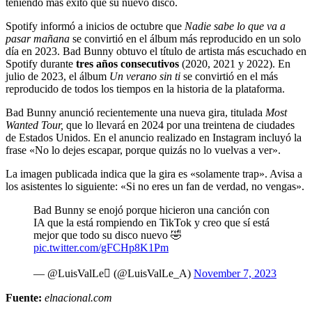
teniendo más éxito que su nuevo disco.
Spotify informó a inicios de octubre que
Nadie sabe lo que va a
pasar mañana
se convirtió en el álbum más reproducido en un solo
día en 2023. Bad Bunny obtuvo el título de artista más escuchado en
Spotify durante
tres años consecutivos
(2020, 2021 y 2022). En
julio de 2023, el álbum
Un verano sin ti
se convirtió en el más
reproducido de todos los tiempos en la historia de la plataforma.
Bad Bunny anunció recientemente una nueva gira, titulada
Most
Wanted Tour,
que lo llevará en 2024 por una treintena de ciudades
de Estados Unidos. En el anuncio realizado en Instagram incluyó la
frase «No lo dejes escapar, porque quizás no lo vuelvas a ver».
La imagen publicada indica que la gira es «solamente trap». Avisa a
los asistentes lo siguiente: «Si no eres un fan de verdad, no vengas».
Bad Bunny se enojó porque hicieron una canción con
IA que la está rompiendo en TikTok y creo que sí está
mejor que todo su disco nuevo 🤣
pic.twitter.com/gFCHp8K1Pm
— @LuisValLe (@LuisValLe_A)
November 7, 2023
Fuente:
elnacional.com