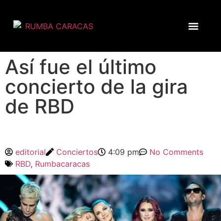
Así fue el último
concierto de la gira
de RBD
editorial
Conciertos
4:09 pm
No Comments
RBD
,
Rumbacaracas