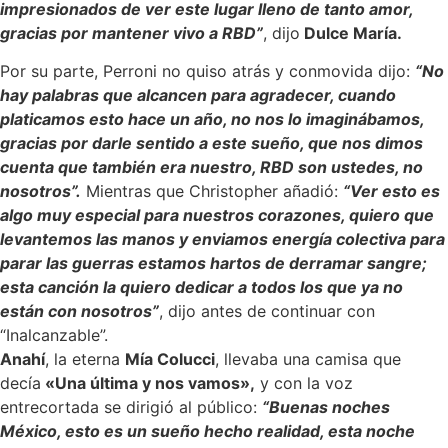
impresionados de ver este lugar lleno de tanto amor,
gracias por mantener vivo a RBD”
, dijo
Dulce María.
Por su parte, Perroni no quiso atrás y conmovida dijo:
“No
hay palabras que alcancen para agradecer, cuando
platicamos esto hace un año, no nos lo imaginábamos,
gracias por darle sentido a este sueño, que nos dimos
cuenta que también era nuestro, RBD son ustedes, no
nosotros”.
Mientras que Christopher añadió:
“Ver esto es
algo muy especial para nuestros corazones, quiero que
levantemos las manos y enviamos energía colectiva para
parar las guerras estamos hartos de derramar sangre;
esta canción la quiero dedicar a todos los que ya no
están con nosotros”
, dijo antes de continuar con
“Inalcanzable”.
Anahí
, la eterna
Mía Colucci
, llevaba una camisa que
decía
«Una última y nos vamos»,
y con la voz
entrecortada se dirigió al público:
“Buenas noches
México, esto es un sueño hecho realidad, esta noche