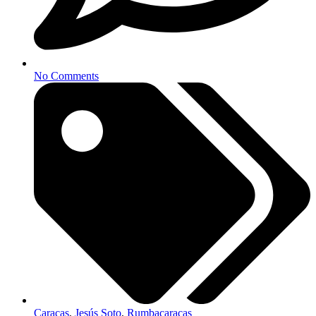
No Comments
Caracas
,
Jesús Soto
,
Rumbacaracas